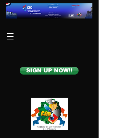
SIGN UP NOW!!