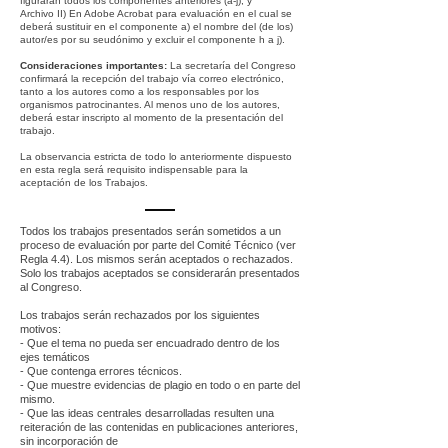
figurarán todos los componentes anteriores (a-j); y
Archivo II) En Adobe Acrobat para evaluación en el cual se
deberá sustituir en el componente a) el nombre del (de los)
autor/es por su seudónimo y excluir el componente h a j).
Consideraciones importantes:
La secretaría del Congreso
confirmará la recepción del trabajo vía correo electrónico,
tanto a los autores como a los responsables por los
organismos patrocinantes. Al menos uno de los autores,
deberá estar inscripto al momento de la presentación del
trabajo.
La observancia estricta de todo lo anteriormente dispuesto
en esta regla será requisito indispensable para la
aceptación de los Trabajos.
Todos los trabajos presentados serán sometidos a un
proceso de evaluación por parte del Comité Técnico (ver
Regla 4.4). Los mismos serán aceptados o rechazados.
Solo los trabajos aceptados se considerarán presentados
al Congreso.
Los trabajos serán rechazados por los siguientes
motivos:
- Que el tema no pueda ser encuadrado dentro de los
ejes temáticos
- Que contenga errores técnicos.
- Que muestre evidencias de plagio en todo o en parte del
mismo.
- Que las ideas centrales desarrolladas resulten una
reiteración de las contenidas en publicaciones anteriores,
sin incorporación de