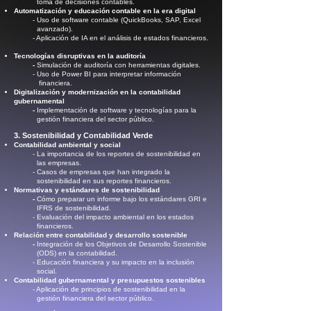
toma de decisiones contables.
Automatización y educación contable en la era digital
- Uso de software contable (QuickBooks, SAP, Excel
avanzado).
- Aplicación de IA en el análisis de estados financieros.
Tecnologías disruptivas en la auditoría
-
Simulación de auditoría con herramientas digitales.
- Uso de Power BI para interpretar información
financiera.
Digitalización y modernización en la contabilidad
gubernamental
-
Implementación de software y tecnologías para la
gestión financiera del sector público.
3. Sostenibilidad y Contabilidad Verde
Contabilidad ambiental y social
- La importancia de los reportes de sostenibilidad en
las empresas.
- Casos de empresas que han integrado la
sostenibilidad en sus reportes financieros.
Normativas y estándares de sostenibilidad
-
Cómo preparar un informe bajo los estándares GRI e
IFRS de sostenibilidad.
- Evaluación del impacto ambiental en los estados
financieros.
Relación entre contabilidad y desarrollo sostenible
-
Integración de los Objetivos de Desarrollo Sostenible
(ODS) en la contabilidad.
- Educación financiera y su impacto en la inclusión
social.
Contabilidad gubernamental y presupuestos sostenibles
- Aplicación de principios de sostenibilidad en la
gestión financiera del sector público.