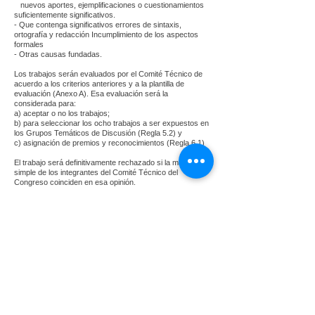
nuevos aportes, ejemplificaciones o cuestionamientos
suficientemente significativos.
- Que contenga significativos errores de sintaxis,
ortografía y redacción Incumplimiento de los aspectos
formales
- Otras causas
fundadas.
Los trabajos serán evaluados por el Comité Técnico de
acuerdo a los criterios anteriores y a la plantilla de
evaluación (Anexo A). Esa evaluación será la
considerada para:
a) aceptar o no los trabajos;
b) para seleccionar los ocho trabajos a ser expuestos en
los Grupos Temáticos de Discusión (Regla 5.2) y
c) asignación de premios y reconocimientos (Regla 6.1)
El trabajo será definitivamente rechazado si la mayoría
simple de los integrantes del Comité Técnico del
Congreso coinciden en esa opinión.
PUBLICACIÓN Y EXPOSICIÓN DE LOS TRABAJOS
La Comisión Organizadora del V Congreso
Interamericano de Estudiantes de Contaduría Pública
pondrá a disposición de los participantes, el contenido de
los trabajos aceptados, considerándose tal hecho la
publicación de los mismos.
El Comité Técnico seleccionará los trabajos para ser
expuestos por sus autores. Los trabajos no
seleccionados, a partir del trabajo de arbitraje realizado
por el Comité Técnico, no serán publicados en ninguna