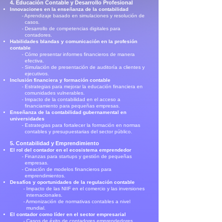
4. Educación Contable y Desarrollo Profesional
Innovaciones en la enseñanza de la contabilidad
- Aprendizaje basado en simulaciones y resolución de
casos.
- Desarrollo de competencias digitales para
contadores.
Habilidades blandas y comunicación en la profesión
contable
- Cómo presentar informes financieros de manera
efectiva.
- Simulación de presentación de auditoría a clientes y
ejecutivos.
Inclusión financiera y formación contable
- Estrategias para mejorar la educación financiera en
comunidades vulnerables.
- Impacto de la contabilidad en el acceso a
financiamiento para pequeñas empresas.
Enseñanza de la contabilidad gubernamental en
universidades
- Estrategias para fortalecer la formación en normas
contables y presupuestarias del sector público.
5. Contabilidad y Emprendimiento
El rol del contador en el ecosistema emprendedor
- Finanzas para startups y gestión de pequeñas
empresas.
- Creación de modelos financieros para
emprendimientos.
Desafíos y oportunidades de la regulación contable
- Impacto de las NIIF en el comercio y las inversiones
internacionales.
- Armonización de normativas contables a nivel
mundial.
El contador como líder en el sector empresarial
- Casos de éxito de contadores emprendedores.