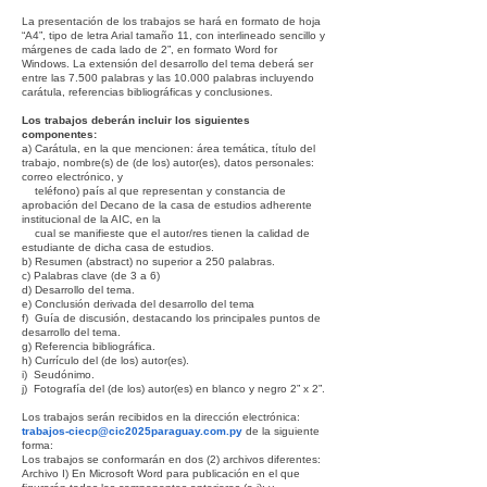
La presentación de los trabajos se hará en formato de hoja
“A4”, tipo de letra Arial tamaño 11, con interlineado sencillo y
márgenes de cada lado de 2”, en formato Word for
Windows. La extensión del desarrollo del tema deberá ser
entre las 7.500 palabras y las 10.000 palabras incluyendo
carátula, referencias bibliográficas y conclusiones.
Los trabajos deberán incluir los siguientes
componentes:
a) Carátula, en la que mencionen: área temática, título del
trabajo, nombre(s) de (de los) autor(es), datos personales:
correo electrónico, y
teléfono) país al que representan y constancia de
aprobación del Decano de la casa de estudios adherente
institucional de la AIC, en la
cual se manifieste que el autor/res tienen la calidad de
estudiante de dicha casa de estudios.
b) Resumen (abstract) no superior a 250 palabras.
c) Palabras clave (de 3 a 6)
d) Desarrollo del tema.
e) Conclusión derivada del desarrollo del tema
f) Guía de discusión, destacando los principales puntos de
desarrollo del tema.
g) Referencia bibliográfica.
h) Currículo del (de los) autor(es).
i) Seudónimo.
j) Fotografía del (de los) autor(es) en blanco y negro 2” x 2”.
Los trabajos serán recibidos en la dirección electrónica:
trabajos-ciecp@cic2025paraguay.com.py
de la siguiente
forma:
Los trabajos se conformarán en dos (2) archivos diferentes:
Archivo I) En Microsoft Word para publicación en el que